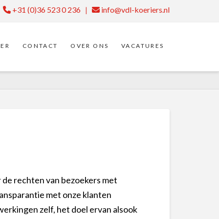
+31 (0)36 523 0 236
|
info@vdl-koeriers.nl
ER
CONTACT
OVER ONS
VACATURES
er de rechten van bezoekers met
ansparantie met onze klanten
rkingen zelf, het doel ervan alsook